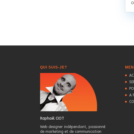
o
QUI SUIS-JE?
MEN
AC
SE
PO
A 
CO
Raphaël CIOT
Web designer indépendant, passionné
de marketing et de communication