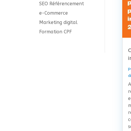
SEO Référencement
e-Commerce
Marketing digital
Formation CPF
C
i
p
d
A
r
e
m
r
c
s