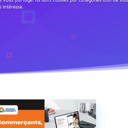
 je vous partage. Ils sont classés par catégories afin de vo
 intéresse.