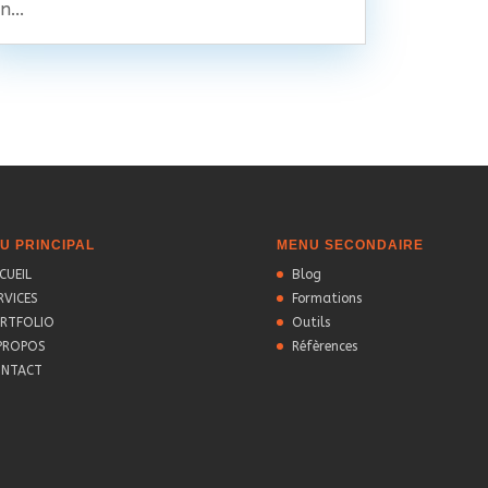
n...
U PRINCIPAL
MENU SECONDAIRE
CUEIL
Blog
RVICES
Formations
RTFOLIO
Outils
PROPOS
Réfèrences
NTACT